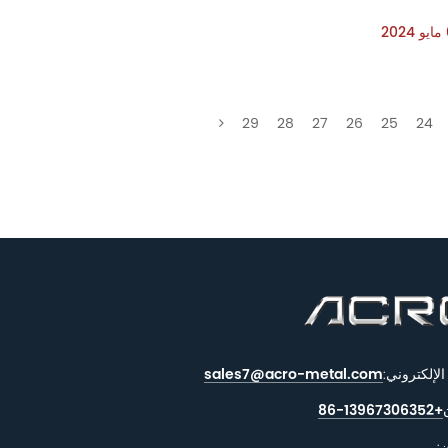
29
28
27
26
25
24
الإلكتروني:
sales7@acro-metal.com
+86-13967306352
: