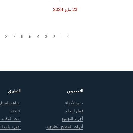
23 مايو 2024
8
7
6
5
4
3
2
1
التخصيص
التطبيق
ختم الأجزاء
صناعة السيار
قطع اللحام
شاحنة
أجزاء التجميع
أثاث المكاتب
أدوات المطبخ الخارجية
أجهزة باب ال