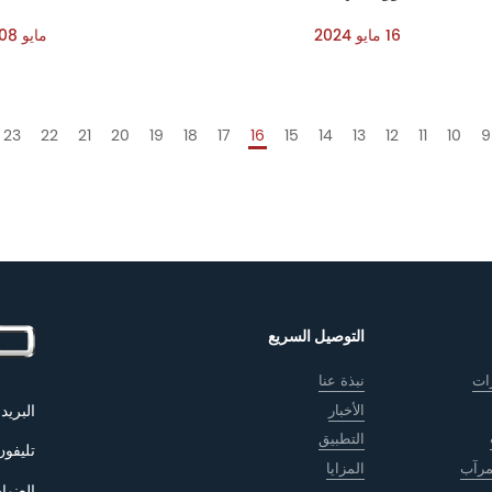
16 مايو 2024
مايو 08 مايو 2024
23
22
21
20
19
18
17
16
15
14
13
12
11
10
9
التوصيل السريع
ات
نبذة عنا
الأخبار
البريد 
التطبيق
تليفون
مرآب
المزايا
العنوان