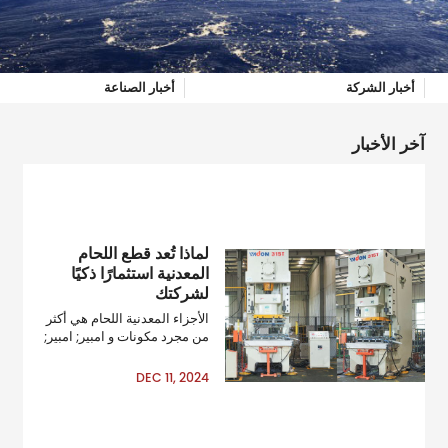
أخبار الشركة
أخبار الصناعة
آخر الأخبار
لماذا تُعد قطع اللحام
المعدنية استثمارًا ذكيًا
لشركتك
الأجزاء المعدنية اللحام هي أكثر
من مجرد مكونات و امبير; امبير;
[مدش] إنها أساس أنظمة
موثوقة وفعالة في مختلف
DEC 11, 2024
الصناعات. من تصنيع السيارات
إلى المعدات الصناعية ، هذه
الأجزاء