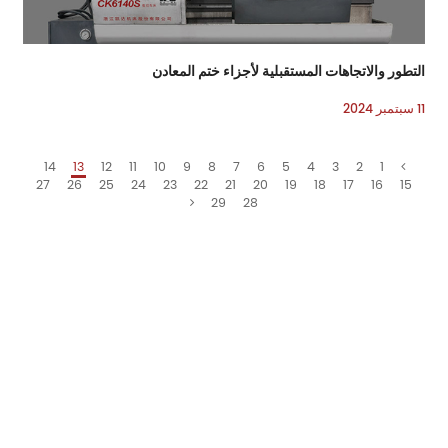
التطور والاتجاهات المستقبلية لأجزاء ختم المعادن
11 سبتمبر 2024
14
13
12
11
10
9
8
7
6
5
4
3
2
1
27
26
25
24
23
22
21
20
19
18
17
16
15
29
28
البريد الإلكتروني:
sales7@acro-metal.com
تليفون
+86-13967306352
العنوان:
رقم 200 ، طريق Weisheng ، منطقة Xiuzhou الصناعية ، مدينة Jiaxing ، مقاطعة Zhejiang.