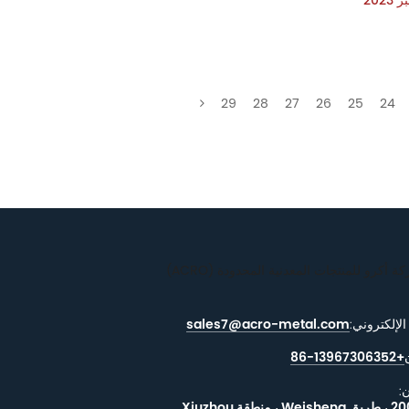
29
28
27
26
25
24
الإلكتروني:
sales7@acro-metal.com
+86-13967306352
:
رقم 200 ، طريق Weisheng ، منطقة Xiuzhou