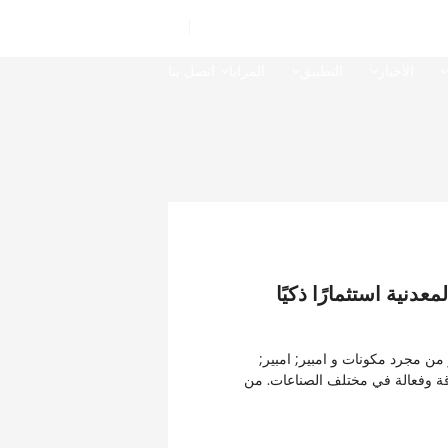
اختر اللغة

الأخبار
التطبيق
المزايا
اتصل بنا
معدنية استثمارًا ذكيًا
 من مجرد مكونات و امبير; امبير;
ة وفعالة في مختلف الصناعات. من
ناعية ، هذه الأجزاء