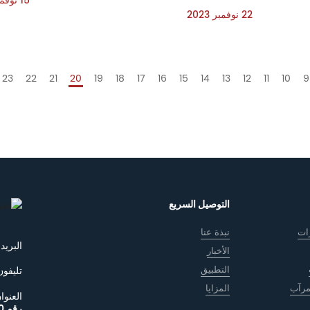
15 نوفمبر 2023
22 نوفمبر 2023
23
22
21
20
19
18
17
16
15
14
13
12
11
10
9
التوصيل السريع
ات
نبذة عنا
البريد 
الأخبار
التطبيق
تليفون
مرآب
المزايا
العنوان