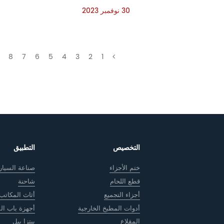
30 نوفمبر 2023
8
7
6
5
4
3
2
1
التخصيص
التطبيق
ختم الأجزاء
صناعة السيار
قطع اللحام
شاحنة
أجزاء التجميع
أثاث المكاتب
أدوات المطبخ الخارجية
أجهزة باب ال
المقلاع
بيتزا بيل