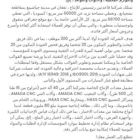
تمتلك شركتنا قاعدتين رئيسيتين للإنتاج ، تقعان في مدينة جياشينغ بمقاطعة
تشجيانغ ، وتغطي مساحة تزيد عن 50000 متر مربع ؛ كمبوديا ، التي تغطي
مساحة 66700 متر مربع ، كل الأراضي خاصة بنا ، مع موقع جغرافي متفوق
ولوجستيات متطورة ، والتي يمكن أن توفر للعملاء استجابة أكثر كفاءة وأسرع
وعروض أسعار أكثر فائدة.
هدف الشركة: الجودة أولا. لدينا أكثر من 200 موظف ، بما في ذلك فريق
البحث والتطوير المكون من 20 شخصا وفريق فحص الجودة المكون من 20
شخصا. نحن نولي أهمية كبيرة للقدرات التقنية ومستوى الجودة للمؤسسة ،
وقد حصلنا على العديد من براءات الاختراع التقنية. لدينا ورشة تصنيع القوالب
الخاصة بنا ويمكننا تصميم وتطوير القوالب بشكل مستقل وفقا لمتطلبات
العملاء ، وتقديم خدمات مخصصة احترافية وعالية الجودة. لقد حصلت شركتنا
على شهادات الجودة ISO9001: 2015 و IATF 16949: 2016 ، ولديها خبرة في
مطابقة قطع غيار السيارات من المستوى الأول والثاني.
تشمل معدات الإنتاج الخاصة بشركتنا أكثر من 40 آلة ختم (تتراوح من 16 طنا
إلى 500 طن) ، وآلات التثقيب AMADA CNC ، وآلات الثني AMADA CNC ،
ومراكز التصنيع HASS CNC ، ومخارط HAAS CNC ، وروبوتات اللحام من
باناسونيك ، وما إلى ذلك ، بطاقة إنتاجية سنوية تبلغ 80 مليون قطعة. لدينا
أنواع مختلفة من معدات الاختبار ، بما في ذلك أدوات قياس الإحداثيات الكبيرة
، وأجهزة العرض ، وآلات اختبار الشد ، وآلات اختبار رش الملح ، إلخ. يمكن أن
يوفر استخدام نظام إدارة تخطيط موارد المؤسسات لإدارة الطلبات والمواد
اليومية للعملاء إمكانية تتبع بيانات أكثر دقة.
نتطلع إلى العمل معك!