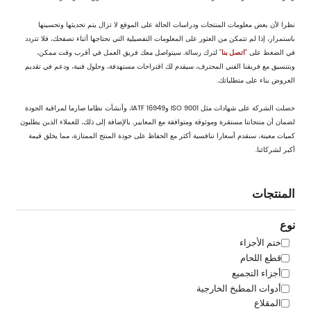
نظرا لأن بعض معلومات المنتجات ودراسات الحالة على الموقع لا تزال يتم تحديثها وتحسينها
باستمرار، إذا لم تتمكن من العثور على المعلومات التفصيلية التي تحتاجها أثناء تصفحك، فلا تتردد
في الضغط على "
اتصل بنا
" لترك رسالة. سيتواصل معك فريق العمل في أقرب وقت ممكن،
وبتنسيق مع فريقنا الفني المحترف، سيقدم لك اقتراحات مستهدفة، وحلول فنية، ودعم في تقديم
العروض بناء على متطلباتك.
حصلت الشركة على شهادات مثل ISO 9001 وIATF 16949، وأنشأت نظاما صارما لمراقبة الجودة
لضمان أن منتجاتنا مستقرة وموثوقة ومتوافقة مع المعايير. بالإضافة إلى ذلك، للعملاء الذين يطلبون
كميات معينة، سنقدم أسعارا تنافسية أكثر مع الحفاظ على جودة المنتج الممتازة، مما يخلق قيمة
أكبر لشركائنا.
المنتجات
نوع
ختم الأجزاء
قطع اللحام
أجزاء التجميع
أدوات المطبخ الخارجية
المقلاع