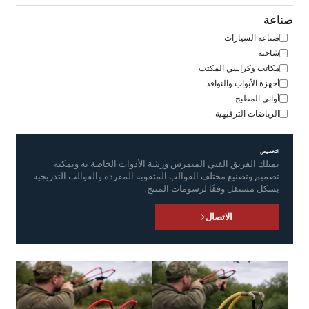
صناعة
صناعة السيارات
شاحنة
مكاتب وكراسي المكتب
أجهزة الأبواب والنوافذ
أواني المطبخ
الرياضات الترفيهية
التخصيص
يمتلك الفريق الفني المتمرس ورشة الأدوات الخاصة به ويمكنه
تصميم وتصنيع مختلف القوالب المثقوبة المفردة والقوالب التدريجية
بشكل مستقل وفقًا لرسومات المنتج.
الاتصال
