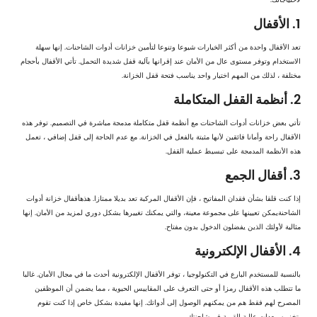
1. الأقفال
تعد الأقفال واحدة من أكثر الخيارات شيوعا وتنوعا لتأمين خزانات أدوات الشاحنات. إنها سهلة
الاستخدام وتوفر مستوى عال من الأمان عند إقرانها بآلية قفل شديدة التحمل. تأتي الأقفال بأحجام
مختلفة ، لذلك من المهم اختيار واحد يناسب فتحة قفل الخزانة.
2. أنظمة القفل المتكاملة
تأتي بعض خزانات أدوات الشاحنات مع أنظمة قفل متكاملة مدمجة مباشرة في التصميم. توفر هذه
الأقفال راحة وأمانا فائقين لأنها مثبتة بالفعل في الخزانة. مع عدم الحاجة إلى قفل إضافي ، تعمل
هذه الأنظمة المدمجة على تبسيط عملية القفل.
3. أقفال الجمع
إذا كنت قلقا بشأن فقدان المفاتيح ، فإن الأقفال المركبة تعد بديلا ممتازا. هذه
أقفال خزانة أدوات
الشاحنة
يمكن تعيينها على مجموعة معينة، والتي يمكنك تغييرها بشكل دوري لمزيد من الأمان. إنها
مثالية لأولئك الذين يفضلون الدخول بدون مفتاح.
4. الأقفال الإلكترونية
بالنسبة للمستخدم البارع في التكنولوجيا ، توفر الأقفال الإلكترونية أحدث ما في مجال الأمان. غالبا
ما تتطلب هذه الأقفال رمزا أو حتى التعرف على المقاييس الحيوية ، مما يضمن أن الموظفين
المصرح لهم فقط هم من يمكنهم الوصول إلى أدواتك. إنها مفيدة بشكل خاص إذا كنت تقوم
بتخزين معدات عالية القيمة في شاحنتك.