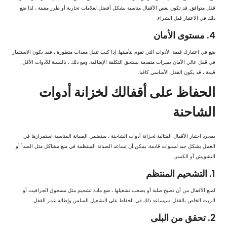
قفل متوافق. قد تكون بعض الأقفال مناسبة بشكل أفضل لعلامات تجارية أو طرز معينة ، لذا ضع
ذلك في الاعتبار قبل الشراء.
4. مستوى الأمان
ضع في اعتبارك قيمة الأدوات التي تقوم بتأمينها. إذا كنت تنقل معدات متطورة ، فقد يكون الاستثمار
في قفل عالي الأمان بميزات متقدمة يستحق التكلفة الإضافية. ومع ذلك ، بالنسبة للأدوات الأقل
قيمة ، قد يكون القفل الأساسي كافيا.
الحفاظ على أقفالك لخزانة أدوات
الشاحنة
بمجرد اختيار الأقفال المثالية لخزانة أدوات الشاحنة ، ستضمن الصيانة المناسبة استمرارها في
العمل بشكل جيد لسنوات قادمة. يمكن أن تساعد الصيانة المنتظمة في منع مشاكل مثل الصدأ أو
التشويش أو الكسر.
1. التشحيم المنتظم
لمنع الأقفال من أن تصبح صلبة أو يصعب تشغيلها ، ضع مادة تشحيم مثل مسحوق الجرافيت أو
الزيت الخاص بالقفل. سيساعد ذلك في الحفاظ على التشغيل السلس وإطالة عمر القفل.
2. تحقق من البلى