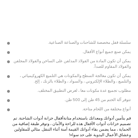
سلسلة قفل مخصصة للشاحنات والصناعة الصناعية.
يمكن صنع جميع أنواع الأقفال.
يمكن أن تكون المادة من الفولاذ المدلفن على الساخن والفولاذ المجلفن
والفولاذ المقاوم للصدأ.
يمكن أن تكون معالجة السطح والمكونات هي التلميع الكهروكيميائي ،
والتلميع ، والطلاء الإلكتروني ، والسواد ، والطلاء بالزنك ، إلخ.
مطلوب تجميع عدة مكونات معا ، لغرض التطبيق المختلف.
تتوفر آلة الختم من 45 طن إلى 500 طن.
أنواع مختلفة من اللحام متاحة.
قم بتأمين أدواتك ومعداتك باستخدام متانة
أقفال خزانة أدوات الشاحنة
. تم
تصميم خزانات أدوات الأقفال هذه للراحة والأمان ، وتوفر طبقة إضافية من
الحماية ، مما يضمن بقاء أدواتك القيمة آمنة أثناء التنقل. مثالي للمقاولين
وعشاق الأعمال اليدوية على حد سواء!