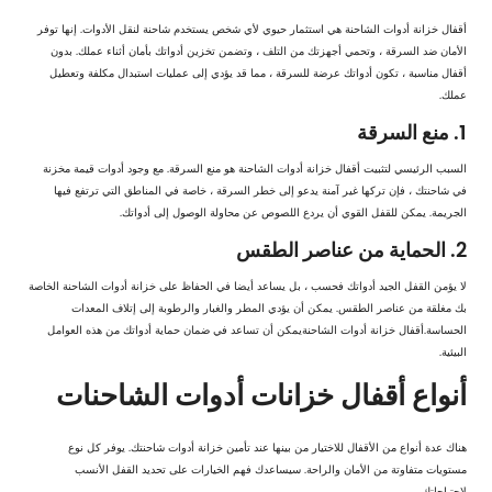
أقفال خزانة أدوات الشاحنة هي استثمار حيوي لأي شخص يستخدم شاحنة لنقل الأدوات. إنها توفر
الأمان ضد السرقة ، وتحمي أجهزتك من التلف ، وتضمن تخزين أدواتك بأمان أثناء عملك. بدون
أقفال مناسبة ، تكون أدواتك عرضة للسرقة ، مما قد يؤدي إلى عمليات استبدال مكلفة وتعطيل
عملك.
1. منع السرقة
السبب الرئيسي لتثبيت أقفال خزانة أدوات الشاحنة هو منع السرقة. مع وجود أدوات قيمة مخزنة
في شاحنتك ، فإن تركها غير آمنة يدعو إلى خطر السرقة ، خاصة في المناطق التي ترتفع فيها
الجريمة. يمكن للقفل القوي أن يردع اللصوص عن محاولة الوصول إلى أدواتك.
2. الحماية من عناصر الطقس
لا يؤمن القفل الجيد أدواتك فحسب ، بل يساعد أيضا في الحفاظ على خزانة أدوات الشاحنة الخاصة
بك مغلقة من عناصر الطقس. يمكن أن يؤدي المطر والغبار والرطوبة إلى إتلاف المعدات
الحساسة.
أقفال خزانة أدوات الشاحنة
يمكن أن تساعد في ضمان حماية أدواتك من هذه العوامل
البيئية.
أنواع أقفال خزانات أدوات الشاحنات
هناك عدة أنواع من الأقفال للاختيار من بينها عند تأمين خزانة أدوات شاحنتك. يوفر كل نوع
مستويات متفاوتة من الأمان والراحة. سيساعدك فهم الخيارات على تحديد القفل الأنسب
لاحتياجاتك.