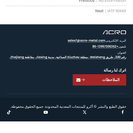
Previous：
No Information
Next：
IATF 16949
البريد الإلكتروني:
sales7@acro-metal.com
تليفون
+86-13967306352
العنوان:
رقم 200 ، طريق Weisheng ، منطقة Xiuzhou الصناعية ، مدينة Jiaxing ، مقاطعة Zhejiang.
اترك لنا رسالة
الملاحظات

حقوق الطبع والنشر © أكرو للمنتجات المعدنية المحدودة. جميع الحقوق محفوظة.

