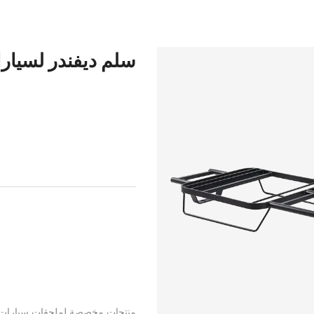
سلم ديفندر لسيارا
منتجات مخصصة لملحقات سيارات ا