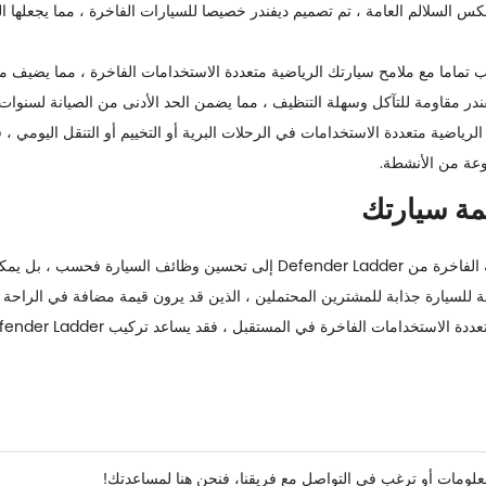
س السلالم العامة ، تم تصميم ديفندر خصيصا للسيارات الفاخرة ، مما يجعلها ال
 تماما مع ملامح سيارتك الرياضية متعددة الاستخدامات الفاخرة ، مما يضيف م
در مقاومة للتآكل وسهلة التنظيف ، مما يضمن الحد الأدنى من الصيانة لسنوات
ياضية متعددة الاستخدامات في الرحلات البرية أو التخييم أو التنقل اليومي ، ف
نوعة من الأنشطة.
لا يؤدي الاستثمار في سيارة الدفع الرباعي الجانبية الفاخرة من Defender Ladder إ
ة للسيارة جذابة للمشترين المحتملين ، الذين قد يرون قيمة مضافة في الراحة الإض
خرة في المستقبل ، فقد يساعد تركيب Defender Ladder في جعل سيارتك تبرز في سوق تنافسية.
معلومات أو ترغب في التواصل مع فريقنا، فنحن هنا لمساعدتك!