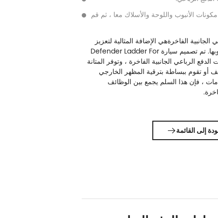
125 مم ، ولحام مكونات الأنبوب واللوحة والأسلاك معا ، ثم قم
 الجانبية الفاخرة
هي الإضافة المثالية لتعزيز
إمكانية الوصول إلى سيارتك وأسلوبها. تم تصميم سيارة Defender Ladder For
صا لسيارات الدفع الرباعي الجانبية الفاخرة ، وتوفر المتانة
ف أو تقوم ببساطة بترقية المظهر الخارجي
مات ، فإن هذا السلم يجمع بين الوظائف
خرة.
ودة إلى القائمة
