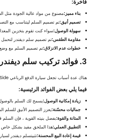
فاخرة:
بناء مميز:
مصنوع من مواد عالية الجودة مثل الف
تصميم أنيق:
تم تصميم السلم ليتناسب مع التصميم
سهولة الوصول:
سواء كنت تقوم بتخزين المعدا
مقاومة الطقس:
تم تصميم سلم ديفندر لتحمل ال
خطوات عدم الانزلاق:
تم تصميم السلم مع وضع ال
3. فوائد تركيب سلم ديفندر لسيارات الدفع الرباعي الجانبية الفاخرة
هناك عدة أسباب تجعل سيارة الدفع الرباعي Defender Ladder For Luxury Side هي الملحق النهائي لسيارتك.
فيما يلي بعض الفوائد الرئيسية:
زيادة إمكانية الوصول:
يسمح لك السلم بالوصول ب
جماليات محسّنة:
يعزز التصميم الأنيق للسلم ال
المتانة والقوة:
بفضل بنيته القوية ، فإن السلم ق
التطبيق العملي:
هذا الملحق مفيد بشكل خاص لل
قيمة إعادة البيع المحسنة:
تثبيت
سلم ديفندر لسيارا