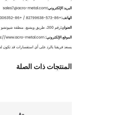
البريد الإلكتروني:
sales7@acro-metal.com
الهاتف:
+86-573-82799638 / +86-13967306352
العنوان:
رقم 200، طريق ويشنغ، منطقة شيوتشو الصناعية، مدينة جياشينغ، تشجيانغ.
الموقع الإلكتروني:
ps://www.acro-metal.com/
يسعد فريقنا بالرد على أي استفسارات قد تكون لديك
المنتجات ذات الصلة